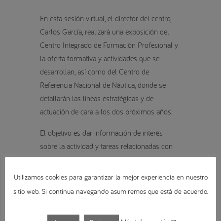
En esta sesión virtual, el director del centro,
Carlos García, realizará una exposición del
Centro Integrado de Formación Profesional y
la oferta formativa y actividades que se
desarrollan, así como del Centro de
Referencia Nacional de Náutica, donde se
detallarán las líneas estratégicas y de
actuación de cara a los dos próximos años.
El objetivo es dar información de interés
sobre la actividad y tareas relacionadas con
estudios sectoriales, las necesidades
formativas y empresariales del sector, así
Utilizamos cookies para garantizar la mejor experiencia en nuestro
como la creación de nuevas formaciones y
sitio web. Si continua navegando asumiremos que está de acuerdo.
recursos didácticos, entre otros. Por tanto, la
intención del Centro del Mar es ofrecer