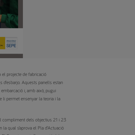
el projecte de fabricació
s d’esbarjo. Aquests panells estan
a embarcació i, amb això, pugui
 li permet ensenyar la teoria i la
al compliment dels objectius 21 i 23
la qual s’aprova el Pla d’Actuació