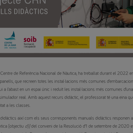
Centre de Referència Nacional de Nàutica, ha treballat durant el 2022 en 
panells, que recreen totes les instal·lacions més comunes d’embarcacion
i a l’abast en un espai únic i reduït les instal·lacions més comunes d’un
simulador real. Amb aquest recurs didàctic, el professorat té una eina que
tat a les classes.
ls didàctics així com els seus corresponents manuals didàctics responen 
ica [objectiu
d)]
del conveni de la Resolució d’1 de setembre de 2020 en 