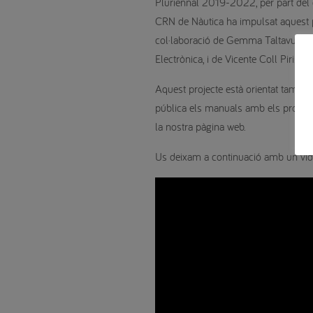
Pluriennal 2019-2022, per part del
CRN de Nàutica ha impulsat aquest pr
col·laboració de Gemma Taltavull Carre
Electrònica, i de Vicente Coll Piris,
Aquest projecte està orientat també a
pública els manuals amb els process
la nostra pàgina web.
Us deixam a continuació amb un víd