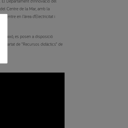
 El Departament d’Innovació del
 del Centre de la Mar, amb la
centre en l’àrea d’Electricitat i
per això, es posen a disposició
’apartat de ”Recursos didàctics” de