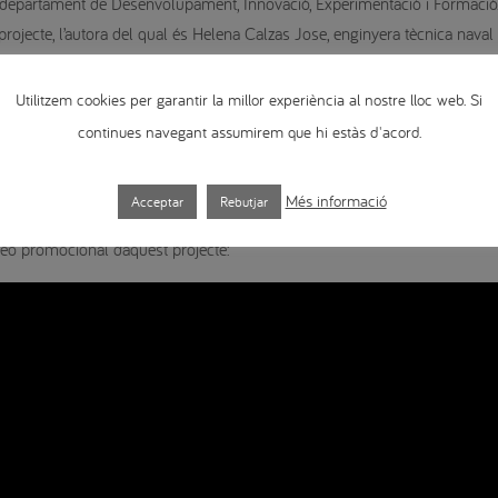
 departament de Desenvolupament, Innovació, Experimentació i Formació.
ojecte, l’autora del qual és Helena Calzas Jose, enginyera tècnica naval
ras, enginyera tècnica electrònica industrial; Cristina Llabrés, docent del 
 tècnic de manteniment de tallers del CRN.
Utilitzem cookies per garantir la millor experiència al nostre lloc web. Si
continues navegant assumirem que hi estàs d'acord.
l fet que els panells puguin ser replicats en qualsevol centre educatiu i, 
os de muntatge. Els manuals didàctics dels panells els podeu trobar en l
Més informació
Acceptar
Rebutjar
eo promocional d’aquest projecte: