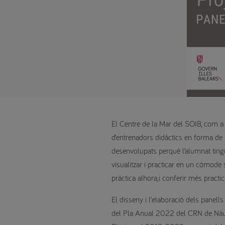
El Centre de la Mar del SOIB, com a 
d’entrenadors didàctics en forma de 
desenvolupats perquè l’alumnat tingu
visualitzar i practicar en un còmode 
pràctica alhora,i conferir més practici
El disseny i l’elaboració dels panel
del Pla Anual 2022 del CRN de Nàut