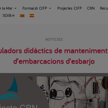
e la Mar
Formació CIFP
Projectes CIFP
CRN
Recu
SOIB
NOTÍCIES
uladors didàctics de manteniment d
d’embarcacions d’esbarjo