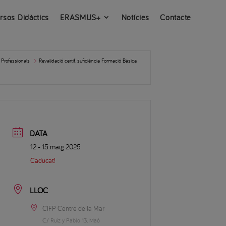
rsos Didàctics
ERASMUS+
Notícies
Contacte
 Professionals
Revalidació certif. suficiència Formació Bàsica
DATA
12 - 15 maig 2025
Caducat!
LLOC
CIFP Centre de la Mar
C/ Ruiz y Pablo 13, Maó