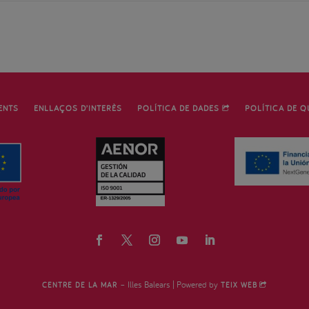
ENTS
ENLLAÇOS D’INTERÈS
POLÍTICA DE DADES
POLÍTICA DE Q
– Illes Balears | Powered by
CENTRE DE LA MAR
TEIX WEB