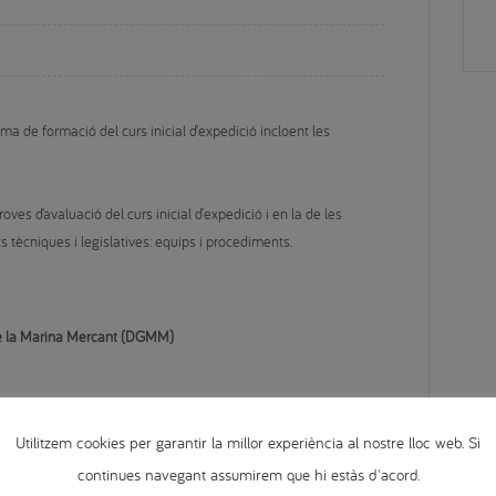
ma de formació del curs inicial d’expedició incloent les 
es d’avaluació del curs inicial d’expedició i en la de les 
s tècniques i legislatives: equips i procediments.
 de la Marina Mercant (DGMM)
Utilitzem cookies per garantir la millor experiència al nostre lloc web. Si
’especialitat)
continues navegant assumirem que hi estàs d'acord.