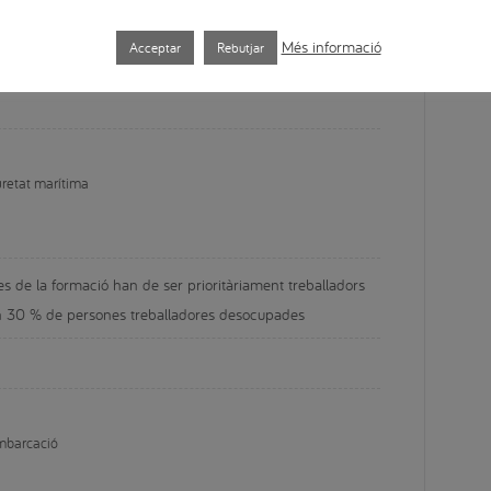
onvocatorias-de-subvenciones/especialidades-
Més informació
Acceptar
Rebutjar
uretat marítima
es de la formació han de ser prioritàriament treballadors 
un 30 % de persones treballadores desocupades
embarcació