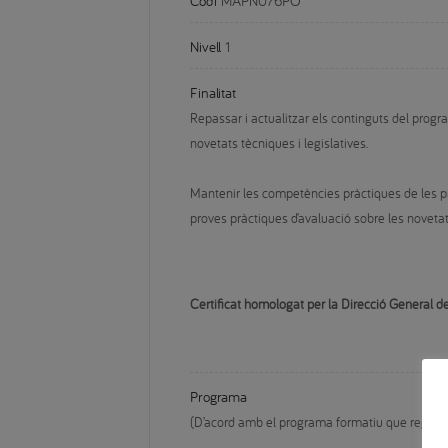
Codi
MAPN076PO
Nivell
1
Finalitat
Repassar i actualitzar els continguts del progra
novetats tècniques i legislatives.
Mantenir les competències pràctiques de les prov
proves pràctiques d’avaluació sobre les novetat
Certificat homologat per la Direcció General
Programa
(D’acord amb el programa formatiu que regula l