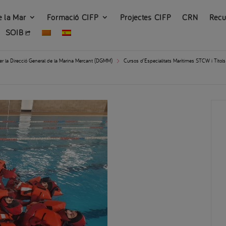
e la Mar
Formació CIFP
Projectes CIFP
CRN
Recu
SOIB
per la Direcció General de la Marina Mercant (DGMM)
Cursos d’Especialitats Marítimes STCW i Títols