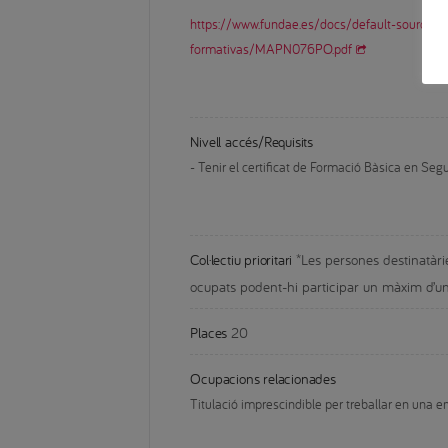
https://www.fundae.es/docs/default-source/c
formativas/MAPN076PO.pdf
Nivell accés/Requisits
- Tenir el certificat de Formació Bàsica en Seg
Col·lectiu prioritari
*Les persones destinatàri
ocupats podent-hi participar un màxim d’
Places
20
Ocupacions relacionades
Titulació imprescindible per treballar en una 