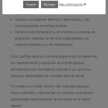
diferentes niveles de especialización.
Más información
Aceptar
Rechazar
Técnicos en confección y reparación de velas y
tapizados.
Técnicos en sistemas eléctricos, electrónicos, y de
comunicaciones en embarcaciones.
Técnicos electromecánicos, en motores y sistemas de
propulsión, además de técnicos especializados en
sistemas hidráulicos y de climatización.
Estos perfiles abarcan una amplia gama de competencias
en mantenimiento y operación de embarcaciones,
permitiendo a los formadores orientar a sus alumnos
hacia las necesidades del mercado laboral actual.
Te invitamos a visitar nuestro sitio web para explorar
estos materiales y aprovechar los recursos que hemos
desarrollado para fortalecer la formación en el sector
náutico.