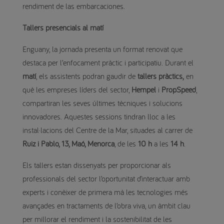
rendiment de las embarcaciones.
Tallers presencials al matí
Enguany, la jornada presenta un format renovat que
destaca per l’enfocament pràctic i participatiu. Durant el
matí
, els assistents podran gaudir de
tallers pràctics,
en
què les empreses líders del sector,
Hempel
i
PropSpeed
,
compartiran les seves últimes tècniques i solucions
innovadores. Aquestes sessions tindran lloc a les
instal·lacions del Centre de la Mar, situades al carrer de
Ruiz i Pablo, 13, Maó, Menorca
, de les
10 h
a les
14 h
.
Els tallers estan dissenyats per proporcionar als
professionals del sector l’oportunitat d’interactuar amb
experts i conèixer de primera mà les tecnologies més
avançades en tractaments de l’obra viva, un àmbit clau
per millorar el rendiment i la sostenibilitat de les