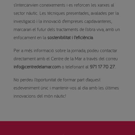
s’intercanvien coneixements i es reforcen les xarxes al
sector nàutic. Les tècniques presentades, avalades per la
investigació i la innovació d’empreses capdavanteres,
marcaran el futur dels tractaments de l’obra viva, amb un
enfocament en la
sostenibilitat i l’eficiència
.
Per a més informació sobre la jornada, podeu contactar
directament amb el Centre de la Mar a través del correu
info@centredelamar.com
o telefonant al
971 17 70 27
.
No perdeu l’oportunitat de formar part d’aquest
esdeveniment únic i mantenir-vos al dia amb les últimes
innovacions del món nàutic!