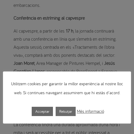
embarcacions.
Conferència en estríming al capvespre
Al capvespre, a partir de les
17 h
, la jornada continuarà
amb una conferència en línia que s’emetrà en estríming.
Aquesta sessió, centrada en els «Tractaments de l’obra
viva», comptarà amb dos ponents destacats del sector:
Joan Moret
, Area Manager de Pintures Hempel, i
Jesús
González-Llanos
, responsable de PropSpeed a Espanya.
Ambdós compartiran la seva experiència i la visió sobre
Utilitzem cookies per garantir la millor experiència al nostre lloc
les últimes tendències i desafiaments en el camp dels
web. Si continues navegant assumirem que hi estàs d'acord.
recobriments i tractaments de la part submergida dels
vaixells, essencials per garantir una major durabilitat i
Més informació
eficiència de les embarcacions.
Acceptar
Rebutjar
La conferència tindrà una durada aproximada d’una hora i
mitja i serà accessible per a tot el públic interessat a