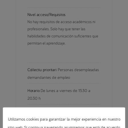
Nivel acceso/Requisitos
No hay requisitos de acceso académicos ni 
profesionales. Solo hay que tener las 
habilidades de comunicación suficientes que 
permitan el aprendizaje.
Col·lectiu prioritari
Personas desempleadas 
demandantes de empleo
Horario
De lunes a viernes de 15.30 a 
20.30 h
Plazas
15
Utilizamos cookies para garantizar la mejor experiencia en nuestro
Horas totales
300
sitio web. Si continua navegando asumiremos que está de acuerdo.