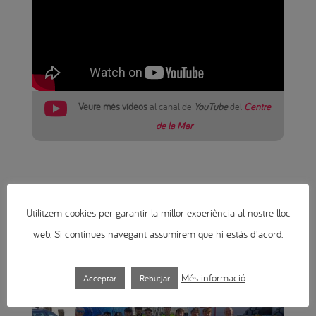

Veure més vídeos
al canal de
YouTube
del
Centre
de la Mar
Últimes notícies
Utilitzem cookies per garantir la millor experiència al nostre lloc
web. Si continues navegant assumirem que hi estàs d'acord.
Més informació
Acceptar
Rebutjar