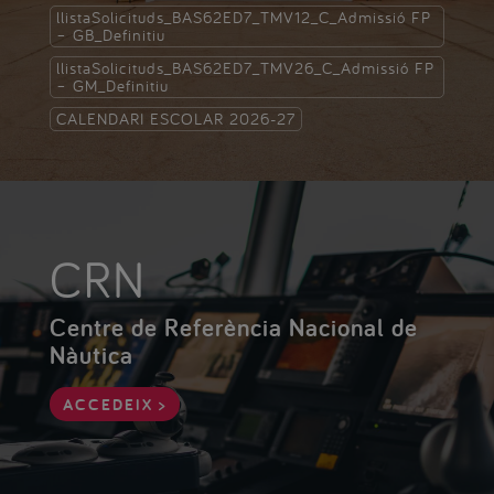
llistaSolicituds_BAS62ED7_TMV12_C_Admissió FP
– GB_Definitiu
llistaSolicituds_BAS62ED7_TMV26_C_Admissió FP
– GM_Definitiu
CALENDARI ESCOLAR 2026-27
CRN
Centre de Referència Nacional de
Nàutica
ACCEDEIX >