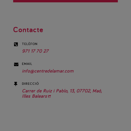
Contacte
TELÈFON

971 17 70 27
EMAIL

info@centredelamar.com
DIRECCIÓ

Carrer de Ruiz i Pablo, 13, 07702, Maó,
Illes Balears