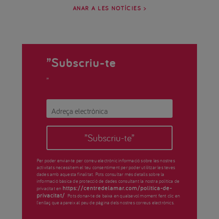
ANAR A LES NOTÍCIES >
”Subscriu-te
”
”Subscriu-te”
Per poder enviar-te per correu electrònic informació sobre les nostres
activitats necessitem el teu consentiment per poder utilitzar les teves
dades amb aquesta finalitat. Pots consultar més detalls sobre la
informació bàsica de protecció de dades consultant la nostra política de
https://centredelamar.com/politica-de-
privacitat en
privacitat/
Pots donar-te de baixa en qualsevol moment fent clic en
l’enllaç que apareix al peu de pàgina dels nostres correus electrònics.